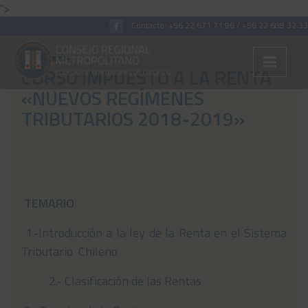
">
Contacto:
+56 22 671 71 96
/
+56 22 688 32 33
CURSO IMPUESTO A LA RENTA
«NUEVOS REGÍMENES
Colégiate
TRIBUTARIOS 2018-2019»
Nosotros
Convenios
Capacitaciones
TEMARIO
Archivos Tributaria
1.-Introducción a la ley de la Renta en el Sistema
Archivos Previsión
Tributario Chileno
Archivos Laboral
2.- Clasificación de las Rentas
Archivos de otros temas