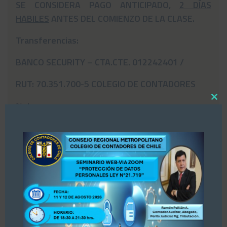
SE CONSIDERA PAGO ANTICIPADO,
2 DÍAS
HABILES
ANTES DEL COMIENZO DE LA CLASE.
Transferencias:
BANCO SECURITY – CTA.CTE. 012242401 /
RUT: 70.351.700-5 COLEGIO DE CONTADORES
Close
Nota:
this
modul
* Los contenidos y fechas de este curso “Pueden”
verse sujeto a cambios.
*Se necesita un número mínimo de alumnos para
iniciar el curso (25 alumnos).
*El Consejo Regional Metropolitano del Colegio de
Contadores de Chile, se reserva el derecho de
hacer