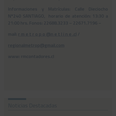
Informaciones y Matrículas: Calle Dieciocho
Nº240 SANTIAGO, horario de atención: 13:30 a
21:00 hrs. Fonos: 22688.3233 – 22671.7196 –
mail:
r m e t r o p o @n e t l i n e .cl
/
regionalmetrop@gmail.com
www: rmcontadores.cl
Noticias Destacadas