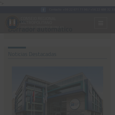
">
Contacto:
+56 22 671 71 96
/
+56 22 688 32 33
Borrador automático
Colégiate
Nosotros
Noticias Destacadas
Convenios
Capacitaciones
Archivos Tributaria
Archivos Previsión
Archivos Laboral
Archivos de otros temas