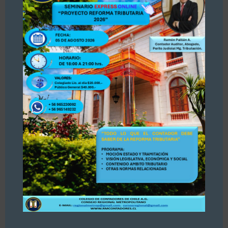
Asamblea del Consejo Regional
Metropolitano del Colegio de
Contadores de Chile rechaza Estados
Financieros nacionales
29/07/2026
-El encuentro se realizó bajo las normativas
del Estatuto de la Orden. -La reunión activó
asambleas simultáneas en todas las regiones.