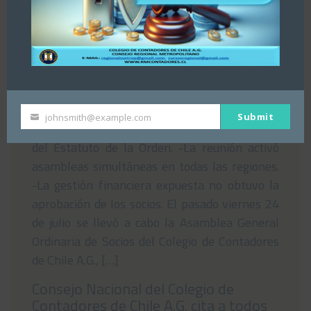
Asamblea del Consejo Regional
Metropolitano del Colegio de
Contadores de Chile rechaza Estados
Financieros nacionales
29/07/2026
Submit
johnsmith@example.com
Your
-El encuentro se realizó bajo las normativas
email
del Estatuto de la Orden. -La reunión activó
asambleas simultáneas en todas las regiones.
-La gestión financiera expuesta no obtuvo la
aprobación de los socios. El pasado viernes 24
de julio se llevó a cabo la Asamblea General
Ordinaria de Socios del Colegio de Contadores
de Chile A.G., […]
Consejo Nacional del Colegio de
Contadores de Chile A.G. cita a todos