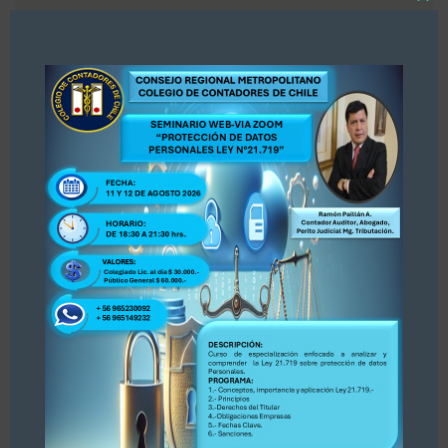
Close
«Estimados colegas, nos hemos enterado por
this
modul
la prensa Diario La Tercera, publicación del 30
de julio 2026 sobre Registro de Asesores
Tributarios. Dejamos publicación para su
conocimiento y opinión. Se adjunta publicación.
PARA ACCEDER A LA INFORMACIÓN, PINCHE
AQUÍ