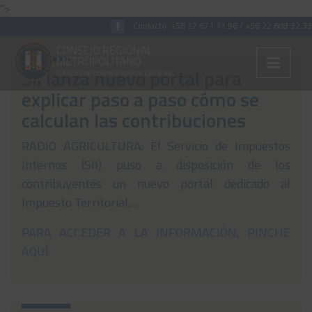
">
Contacto:
+56 22 671 71 96
/
+56 22 688 32 33
SII lanza nuevo portal para
explicar paso a paso cómo se
Colégiate
calculan las contribuciones
Nosotros
RADIO AGRICULTURA: El Servicio de Impuestos
Convenios
Internos (SII) puso a disposición de los
contribuyentes un nuevo portal dedicado al
Capacitaciones
Impuesto Territorial,…
Archivos Tributaria
PARA ACCEDER A LA INFORMACIÓN, PINCHE
Archivos Previsión
AQUÍ
Archivos Laboral
Archivos de otros temas