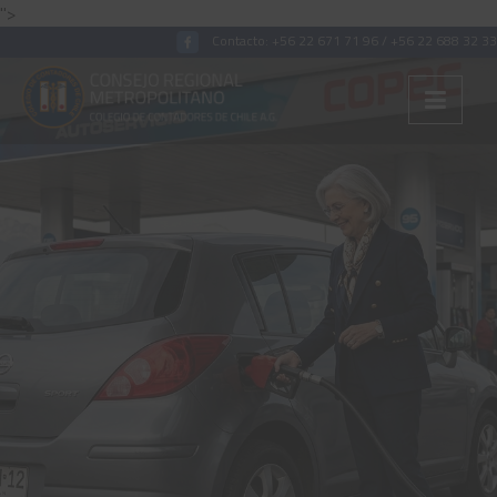
">
Contacto:
+56 22 671 71 96
/
+56 22 688 32 33
Colégiate
Nosotros
Convenios
Capacitaciones
Archivos Tributaria
Archivos Previsión
Archivos Laboral
Archivos de otros temas