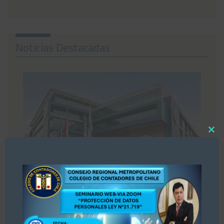
Noticias Destacadas
Close
this
modul
SII busca implementar un registro
para asesores tributarios y genera