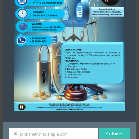
inquietud entre los gremios de
abogados y contadores
04/08/2026
«Estimados colegas, nos hemos enterado por
la prensa Diario La Tercera, publicación del 30
de julio 2026 sobre Registro de Asesores
Tributarios. Dejamos publicación para su
conocimiento y opinión. Se adjunta publicación.
PARA ACCEDER A LA INFORMACIÓN, PINCHE
AQUÍ
Submit
johnsmith@example.com
Your