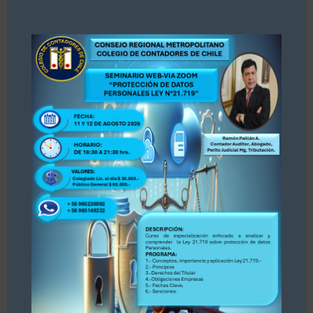
this
la prensa Diario La Tercera, publicación del 30
modul
de julio 2026 sobre Registro de Asesores
Tributarios. Dejamos publicación para su
conocimiento y opinión. Se adjunta publicación.
PARA ACCEDER A LA INFORMACIÓN, PINCHE
AQUÍ