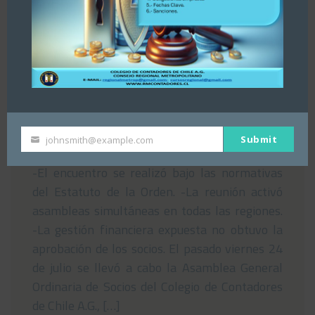
Asamblea del Consejo Regional
Metropolitano del Colegio de
Contadores de Chile rechaza Estados
Financieros nacionales
29/07/2026
Submit
johnsmith@example.com
Your
email
-El encuentro se realizó bajo las normativas
del Estatuto de la Orden. -La reunión activó
asambleas simultáneas en todas las regiones.
-La gestión financiera expuesta no obtuvo la
aprobación de los socios. El pasado viernes 24
de julio se llevó a cabo la Asamblea General
Ordinaria de Socios del Colegio de Contadores
de Chile A.G., […]