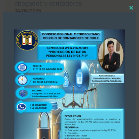
abogados y contadores
04/08/2026
Close
this
modul
«Estimados colegas, nos hemos enterado por
la prensa Diario La Tercera, publicación del 30
de julio 2026 sobre Registro de Asesores
Tributarios. Dejamos publicación para su
conocimiento y opinión. Se adjunta publicación.
PARA ACCEDER A LA INFORMACIÓN, PINCHE
AQUÍ