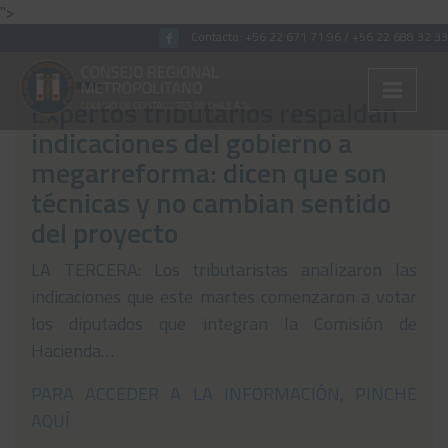
">
Contacto:
+56 22 671 71 96
/
+56 22 688 32 33
Expertos tributarios respaldan
indicaciones del gobierno a
Colégiate
megarreforma: dicen que son
técnicas y no cambian sentido
Nosotros
del proyecto
Convenios
LA TERCERA: Los tributaristas analizaron las
Capacitaciones
indicaciones que este martes comenzaron a votar
Archivos Tributaria
los diputados que integran la Comisión de
Hacienda…
Archivos Previsión
PARA ACCEDER A LA INFORMACIÓN, PINCHE
Archivos Laboral
AQUÍ
Archivos de otros temas