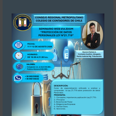
«Estimados colegas, nos hemos enterado por
this
la prensa Diario La Tercera, publicación del 30
modul
de julio 2026 sobre Registro de Asesores
Tributarios. Dejamos publicación para su
conocimiento y opinión. Se adjunta publicación.
PARA ACCEDER A LA INFORMACIÓN, PINCHE
AQUÍ