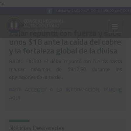
">
Contacto:
+56 22 671 71 96
/
+56 22 688 32 33
Dólar repunta con fuerza y sube
unos $18 ante la caída del cobre
Colégiate
y la fortaleza global de la divisa
Nosotros
RADIO BIOBIO: El dólar repuntó con fuerza hasta
Convenios
marcar máximos de $917,50 durante las
operaciones de la tarde…
Capacitaciones
PARA ACCEDER A LA INFORMACIÓN, PINCHE
Archivos Tributaria
AQUÍ
Archivos Previsión
Archivos Laboral
Noticias Destacadas
Archivos de otros temas