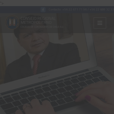
">
Contacto:
+56 22 671 71 96
/
+56 22 688 32 33
Colégiate
Nosotros
Convenios
Capacitaciones
Archivos Tributaria
Archivos Previsión
Archivos Laboral
Archivos de otros temas