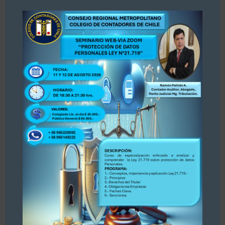
modul
SII busca implementar un registro
para asesores tributarios y genera
inquietud entre los gremios de
abogados y contadores
04/08/2026
«Estimados colegas, nos hemos enterado por
la prensa Diario La Tercera, publicación del 30
de julio 2026 sobre Registro de Asesores