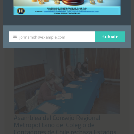
Tributarios. Dejamos publicación para su
conocimiento y opinión. Se adjunta publicación.
PARA ACCEDER A LA INFORMACIÓN, PINCHE
AQUÍ
Submit
johnsmith@example.com
Your
email
Asamblea del Consejo Regional
Metropolitano del Colegio de
Contadores de Chile rechaza Estados