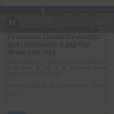
">
Contacto:
+56 22 671 71 96
/
+56 22 688 32 33
Nuevos bonos por Reforma de
Pensiones: Conoce las ayudas
Colégiate
que comenzaron a pagarse
desde este mes
Nosotros
Convenios
RADIO PUDAHUEL: Revisa aquí si eres beneficiario
y las fechas de pago de los dos nuevos bonos
Capacitaciones
disponibles para este 2026…
Archivos Tributaria
PARA ACCEDER A LA INFORMACIÓN, PINCHE
Archivos Previsión
AQUÍ
Archivos Laboral
Archivos de otros temas