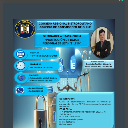
Close
«Estimados colegas, nos hemos enterado por
this
modul
la prensa Diario La Tercera, publicación del 30
de julio 2026 sobre Registro de Asesores
Tributarios. Dejamos publicación para su
conocimiento y opinión. Se adjunta publicación.
PARA ACCEDER A LA INFORMACIÓN, PINCHE
AQUÍ