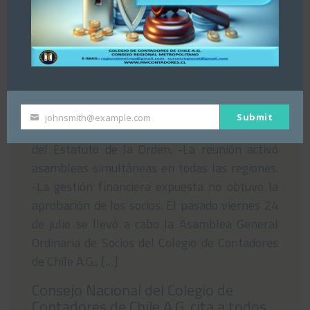
Asamblea del Consejo Regional
Metropolitano del Colegio de
Contadores de Chile rechaza Estados
Financieros nacionales
29/07/2026
Submit
johnsmith@example.com
Your
-El encuentro se realizó bajo las normativas
email
del Estatuto de la Orden. -La reunión activó
asambleas simultáneas en todas las regiones.
-La gestión financiera expuesta no obtuvo la
aprobación de los socios. El pasado viernes 24
de julio se llevó a cabo la Asamblea General
Ordinaria de Socios del Colegio de Contadores
de Chile A.G., […]
Consejo Nacional del Colegio de
Contadores de Chile A.G. cita a todos