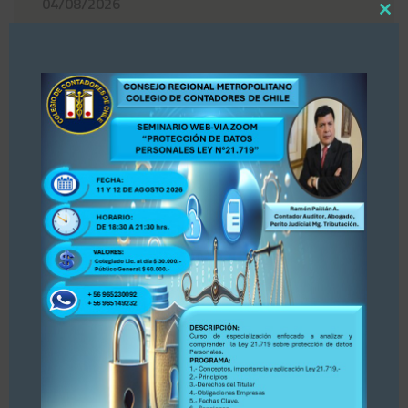
04/08/2026
Close
this
«Estimados colegas, nos hemos enterado por
modul
la prensa Diario La Tercera, publicación del 30
de julio 2026 sobre Registro de Asesores
Tributarios. Dejamos publicación para su
conocimiento y opinión. Se adjunta publicación.
PARA ACCEDER A LA INFORMACIÓN, PINCHE
AQUÍ