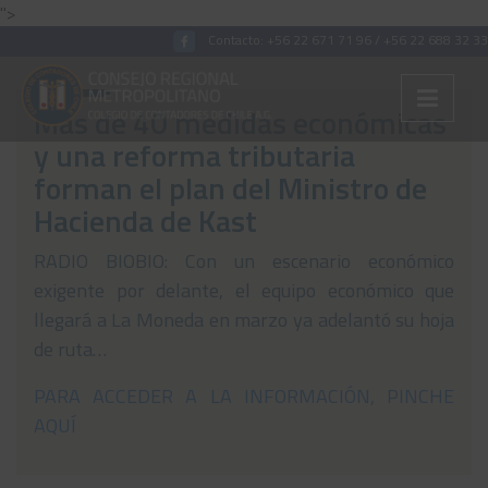
">
Contacto:
+56 22 671 71 96
/
+56 22 688 32 33
Más de 40 medidas económicas
y una reforma tributaria
Colégiate
forman el plan del Ministro de
Hacienda de Kast
Nosotros
Convenios
RADIO BIOBIO: Con un escenario económico
exigente por delante, el equipo económico que
Capacitaciones
llegará a La Moneda en marzo ya adelantó su hoja
Archivos Tributaria
de ruta…
Archivos Previsión
PARA ACCEDER A LA INFORMACIÓN, PINCHE
AQUÍ
Archivos Laboral
Archivos de otros temas