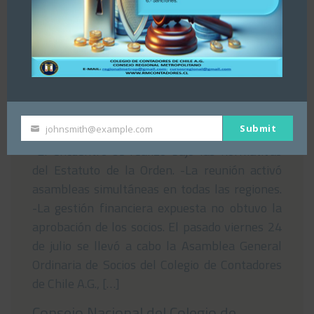
Asamblea del Consejo Regional
Metropolitano del Colegio de
Contadores de Chile rechaza Estados
Financieros nacionales
29/07/2026
Submit
johnsmith@example.com
Your
-El encuentro se realizó bajo las normativas
email
del Estatuto de la Orden. -La reunión activó
asambleas simultáneas en todas las regiones.
-La gestión financiera expuesta no obtuvo la
aprobación de los socios. El pasado viernes 24
de julio se llevó a cabo la Asamblea General
Ordinaria de Socios del Colegio de Contadores
de Chile A.G., […]
Consejo Nacional del Colegio de