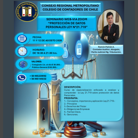
conocimiento y opinión. Se adjunta publicación.
PARA ACCEDER A LA INFORMACIÓN, PINCHE
AQUÍ
Asamblea del Consejo Regional
Metropolitano del Colegio de
Contadores de Chile rechaza Estados
Financieros nacionales