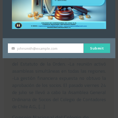
Asamblea del Consejo Regional
Metropolitano del Colegio de
Contadores de Chile rechaza Estados
Financieros nacionales
29/07/2026
Submit
johnsmith@example.com
Your
-El encuentro se realizó bajo las normativas
email
del Estatuto de la Orden. -La reunión activó
asambleas simultáneas en todas las regiones.
-La gestión financiera expuesta no obtuvo la
aprobación de los socios. El pasado viernes 24
de julio se llevó a cabo la Asamblea General
Ordinaria de Socios del Colegio de Contadores
de Chile A.G., […]
Consejo Nacional del Colegio de