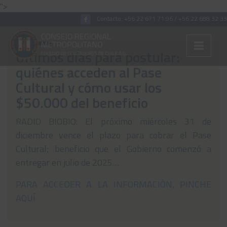
">
Contacto:
+56 22 671 71 96
/
+56 22 688 32 33
Últimos días para postular:
quiénes acceden al Pase
Colégiate
Cultural y cómo usar los
$50.000 del beneficio
Nosotros
Convenios
RADIO BIOBIO: El próximo miércoles 31 de
diciembre vence el plazo para cobrar el Pase
Capacitaciones
Cultural; beneficio que el Gobierno comenzó a
Archivos Tributaria
entregar en julio de 2025…
Archivos Previsión
PARA ACCEDER A LA INFORMACIÓN, PINCHE
AQUÍ
Archivos Laboral
Archivos de otros temas