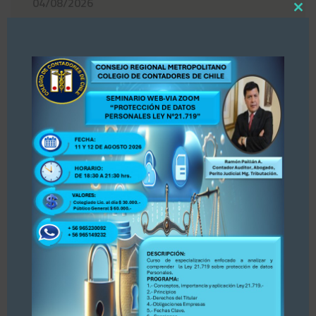
04/08/2026
Close
this
«Estimados colegas, nos hemos enterado por
modul
la prensa Diario La Tercera, publicación del 30
de julio 2026 sobre Registro de Asesores
Tributarios. Dejamos publicación para su
conocimiento y opinión. Se adjunta publicación.
PARA ACCEDER A LA INFORMACIÓN, PINCHE
AQUÍ