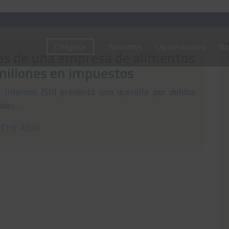
Colégiate
Nosotros
Capacitaciones
Not
vos de una empresa de alimentos
millones en impuestos
s Internos
(SII) presentó una querella por delitos
gales…
NCHE AQUÍ