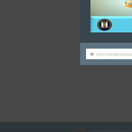
johnsmith@exampl
Your
email