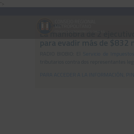
">
La maniobra de 2 ejecuti
para evadir más de $832 
RADIO BIOBIO: El
Servicio de Impuesto
tributarios contra dos representantes le
PARA ACCEDER A LA INFORMACIÓN, PI