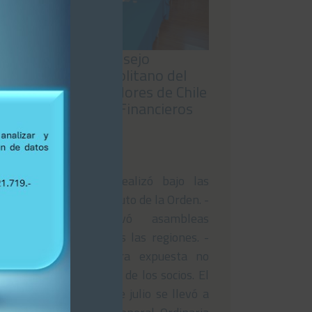
Asamblea del Consejo
Regional Metropolitano del
Colegio de Contadores de Chile
rechaza Estados Financieros
nacionales
29/07/2026
-El encuentro se realizó bajo las
normativas del Estatuto de la Orden. -
La reunión activó asambleas
simultáneas en todas las regiones. -
La gestión financiera expuesta no
obtuvo la aprobación de los socios. El
pasado viernes 24 de julio se llevó a