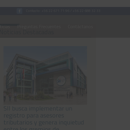
Contacto:
+56 22 671 71 96
/
+56 22 688 32 33
icias
Preguntas Frecuentes
Contáctanos
Noticias Destacadas
SII busca implementar un
registro para asesores
tributarios y genera inquietud
entre los gremios de