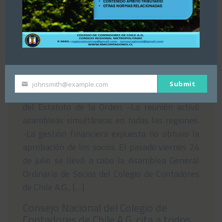
Asamblea del Consejo Regional
Metropolitano del Colegio de
Contadores de Chile rechaza Estados
Financieros nacionales
29/07/2026
Submit
johnsmith@example.com
Your
-El encuentro se realizó bajo las normativas
email
del Estatuto de la Orden. -La reunión activó
asambleas simultáneas en todas las regiones.
-La gestión financiera expuesta no obtuvo la
aprobación de los socios. El pasado viernes 24
de julio se llevó a cabo la Asamblea General
Ordinaria de Socios del Colegio de Contadores
de Chile A.G., […]
Consejo Nacional del Colegio de
Contadores de Chile A.G. cita a todos