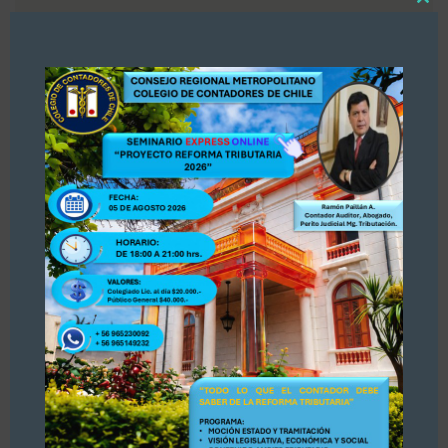
Close
«Estimados colegas, nos hemos enterado por
this
modul
la prensa Diario La Tercera, publicación del 30
de julio 2026 sobre Registro de Asesores
Tributarios. Dejamos publicación para su
conocimiento y opinión. Se adjunta publicación.
PARA ACCEDER A LA INFORMACIÓN, PINCHE
AQUÍ