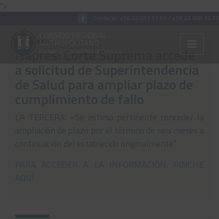
">
Contacto:
+56 22 671 71 96
/
+56 22 688 32 33
Isapres: Corte Suprema accede
a solicitud de Superintendencia
Colégiate
de Salud para ampliar plazo de
cumplimiento de fallo
Nosotros
Convenios
LA TERCERA: «Se estima pertinente conceder la
ampliación de plazo por el término de seis meses a
Capacitaciones
continuación del establecido originalmente”.
Archivos Tributaria
PARA ACCEDER A LA INFORMACIÓN, PINCHE
Archivos Previsión
AQUÍ
Archivos Laboral
Archivos de otros temas