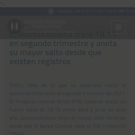
">
Contacto:
+56 22 671 71 96
/
+56 22 688 32 33
Economía chilena crece 18,1%
en segundo trimestre y anota
Colégiate
su mayor salto desde que
existen registros
Nosotros
Convenios
Capacitaciones
EMOL: Más de lo que se esperaba creció la
economía chilena en el segundo trimestre de 2021.
Archivos Tributaria
El Producto Interno Bruto (PIB) nacional anotó un
Archivos Previsión
fuerte salto de 18,1% entre abril y junio de este
año, posicionándose como el mayor dato histórico
Archivos Laboral
desde que el Banco Central mide el PIB trimestral
Archivos de otros temas
(1986).