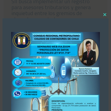
SII busca implementar un registro
para asesores tributarios y genera
inquietud entre los gremios de
Close
abogados y contadores
this
04/08/2026
modul
«Estimados colegas, nos hemos enterado por
la prensa Diario La Tercera, publicación del 30
de julio 2026 sobre Registro de Asesores
Tributarios. Dejamos publicación para su
conocimiento y opinión. Se adjunta publicación.
PARA ACCEDER A LA INFORMACIÓN, PINCHE
AQUÍ