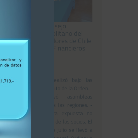
Asamblea del Consejo
Regional Metropolitano del
Colegio de Contadores de Chile
rechaza Estados Financieros
nacionales
29/07/2026
-El encuentro se realizó bajo las
normativas del Estatuto de la Orden. -
La reunión activó asambleas
simultáneas en todas las regiones. -
La gestión financiera expuesta no
obtuvo la aprobación de los socios. El
pasado viernes 24 de julio se llevó a