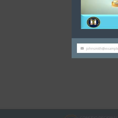
johnsmith@exampl
Your
email