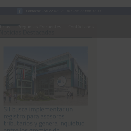
Contacto:
+56 22 671 71 96
/
+56 22 688 32 33
icias
Preguntas Frecuentes
Contáctanos
Noticias Destacadas
SII busca implementar un
registro para asesores
tributarios y genera inquietud
entre los gremios de