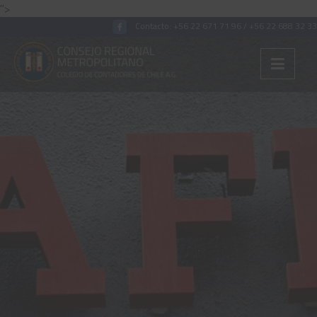
">
Contacto:
+56 22 671 71 96
/
+56 22 688 32 33
Colégiate
Nosotros
Convenios
Capacitaciones
Archivos Tributaria
Archivos Previsión
Archivos Laboral
Archivos de otros temas