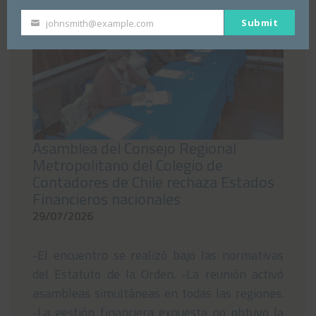
Submit
johnsmith@example.com
Your
email
Asamblea del Consejo Regional
Metropolitano del Colegio de
Contadores de Chile rechaza Estados
Financieros nacionales
29/07/2026
-El encuentro se realizó bajo las normativas
del Estatuto de la Orden. -La reunión activó
asambleas simultáneas en todas las regiones.
-La gestión financiera expuesta no obtuvo la