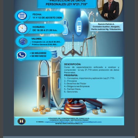
SII busca implementar un registro
para asesores tributarios y genera
inquietud entre los gremios de
abogados y contadores
04/08/2026
«Estimados colegas, nos hemos enterado por
la prensa Diario La Tercera, publicación del 30
de julio 2026 sobre Registro de Asesores
Tributarios. Dejamos publicación para su
conocimiento y opinión. Se adjunta publicación.
PARA ACCEDER A LA INFORMACIÓN, PINCHE
AQUÍ