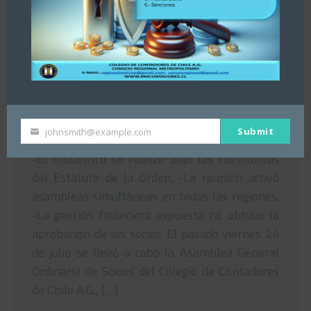
Asamblea del Consejo Regional
Metropolitano del Colegio de
Contadores de Chile rechaza Estados
Financieros nacionales
29/07/2026
Submit
johnsmith@example.com
Your
email
-El encuentro se realizó bajo las normativas
del Estatuto de la Orden. -La reunión activó
asambleas simultáneas en todas las regiones.
-La gestión financiera expuesta no obtuvo la
aprobación de los socios. El pasado viernes 24
de julio se llevó a cabo la Asamblea General
Ordinaria de Socios del Colegio de Contadores
de Chile A.G., […]