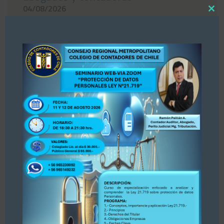
04/08/2026
Close
this
«Estimados colegas, nos hemos enterado por
modul
la prensa Diario La Tercera, publicación del 30
de julio 2026 sobre Registro de Asesores
Tributarios. Dejamos publicación para su
conocimiento y opinión. Se adjunta publicación.
PARA ACCEDER A LA INFORMACIÓN, PINCHE
AQUÍ