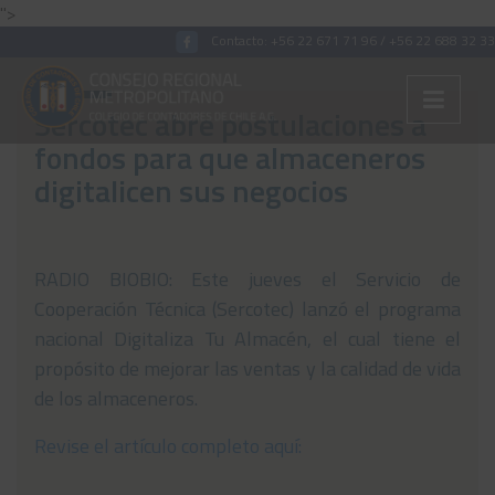
">
Contacto:
+56 22 671 71 96
/
+56 22 688 32 33
Sercotec abre postulaciones a
fondos para que almaceneros
Colégiate
digitalicen sus negocios
Nosotros
Convenios
RADIO BIOBIO: Este jueves el Servicio de
Cooperación Técnica (Sercotec) lanzó el programa
Capacitaciones
nacional Digitaliza Tu Almacén, el cual tiene el
Archivos Tributaria
propósito de mejorar las ventas y la calidad de vida
Archivos Previsión
de los almaceneros.
Archivos Laboral
Revise el artículo completo aquí:
Archivos de otros temas