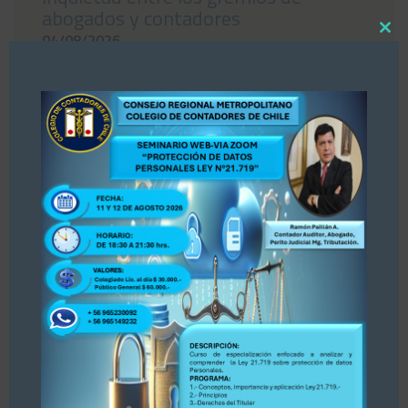
abogados y contadores
Close
04/08/2026
this
modul
«Estimados colegas, nos hemos enterado por
la prensa Diario La Tercera, publicación del 30
de julio 2026 sobre Registro de Asesores
Tributarios. Dejamos publicación para su
conocimiento y opinión. Se adjunta publicación.
PARA ACCEDER A LA INFORMACIÓN, PINCHE
AQUÍ