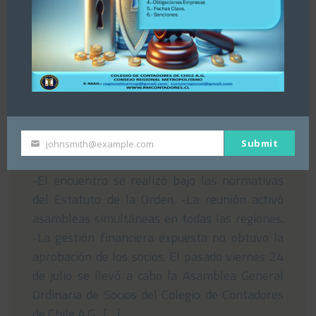
Asamblea del Consejo Regional
Metropolitano del Colegio de
Contadores de Chile rechaza Estados
Financieros nacionales
29/07/2026
Submit
johnsmith@example.com
Your
email
-El encuentro se realizó bajo las normativas
del Estatuto de la Orden. -La reunión activó
asambleas simultáneas en todas las regiones.
-La gestión financiera expuesta no obtuvo la
aprobación de los socios. El pasado viernes 24
de julio se llevó a cabo la Asamblea General
Ordinaria de Socios del Colegio de Contadores
de Chile A.G., […]