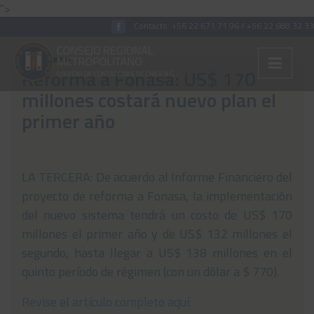
">
Contacto:
+56 22 671 71 96
/
+56 22 688 32 33
Reforma a Fonasa: US$ 170
millones costará nuevo plan el
Colégiate
primer año
Nosotros
Convenios
LA TERCERA: De acuerdo al Informe Financiero del
proyecto de reforma a Fonasa, la implementación
Capacitaciones
del nuevo sistema tendrá un costo de US$ 170
Archivos Tributaria
millones el primer año y de US$ 132 millones el
Archivos Previsión
segundo, hasta llegar a US$ 138 millones en el
quinto período de régimen (con un dólar a $ 770).
Archivos Laboral
Revise el artículo completo aquí:
Archivos de otros temas