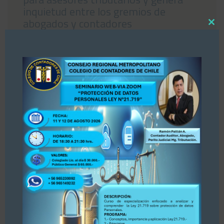
inquietud entre los gremios de
abogados y contadores
Close
04/08/2026
this
modul
«Estimados colegas, nos hemos enterado por
la prensa Diario La Tercera, publicación del 30
de julio 2026 sobre Registro de Asesores
Tributarios. Dejamos publicación para su
conocimiento y opinión. Se adjunta publicación.
PARA ACCEDER A LA INFORMACIÓN, PINCHE
AQUÍ