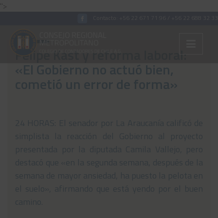
">
Contacto:
+56 22 671 71 96
/
+56 22 688 32 33
Felipe Kast y reforma laboral:
«El Gobierno no actuó bien,
Colégiate
cometió un error de forma»
Nosotros
Convenios
24 HORAS: El senador por La Araucanía calificó de
simplista la reacción del Gobierno al proyecto
Capacitaciones
presentada por la diputada Camila Vallejo, pero
Archivos Tributaria
destacó que «en la segunda semana, después de la
Archivos Previsión
semana de mayor ansiedad, ha puesto la pelota en
el suelo», afirmando que está yendo por el buen
Archivos Laboral
camino.
Archivos de otros temas