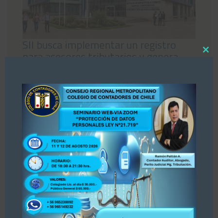
SII busca implementar un registro
para asesores tributarios y genera
Close
inquietud entre los gremios de
this
abogados y contadores
modul
04/08/2026
«Estimados colegas, nos hemos enterado por
la prensa Diario La Tercera, publicación del 30
de julio 2026 sobre Registro de Asesores
Tributarios. Dejamos publicación para su
conocimiento y opinión. Se adjunta publicación.
PARA ACCEDER A LA INFORMACIÓN, PINCHE
AQUÍ