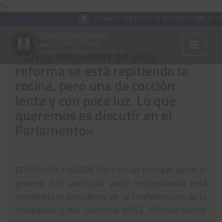
">
Contacto:
+56 22 671 71 96
/
+56 22 688 32 33
«En la discusión de esta
reforma se está repitiendo la
Colégiate
cocina, pero una de cocción
lenta y con poca luz. Lo que
Nosotros
queremos es discutir en el
Convenios
Parlamento»
Capacitaciones
Archivos Tributaria
ECONOMÍA Y NEGOCIOS: Con un enfoque desde lo
Archivos Previsión
general a lo particular parte respondiendo esta
Archivos Laboral
entrevista el presidente de la Confederación de la
Producción y del Comercio (CPC), Alfonso Swett.
Archivos de otros temas