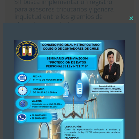
SII busca implementar un registro
para asesores tributarios y genera
inquietud entre los gremios de
Close
abogados y contadores
this
04/08/2026
modul
«Estimados colegas, nos hemos enterado por
la prensa Diario La Tercera, publicación del 30
de julio 2026 sobre Registro de Asesores
Tributarios. Dejamos publicación para su
conocimiento y opinión. Se adjunta publicación.
PARA ACCEDER A LA INFORMACIÓN, PINCHE
AQUÍ