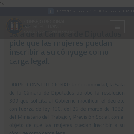
">
Contacto:
+56 22 671 71 96
/
+56 22 688 32 33
Sala de la Cámara de Diputados
pide que las mujeres puedan
Colégiate
inscribir a su cónyuge como
carga legal.
Nosotros
Convenios
Capacitaciones
DIARIO CONSTITUCIONAL: Por unanimidad, la Sala
de la Cámara de Diputados aprobó la resolución
Archivos Tributaria
309 que solicita al Gobierno modificar el decreto
Archivos Previsión
con fuerza de ley 150, del 25 de marzo de 1982,
del Ministerio del Trabajo y Previsión Social, con el
Archivos Laboral
objeto de que las mujeres puedan inscribir a su
Archivos de otros temas
cónyuge como carga legal.