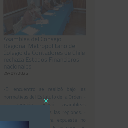
Asamblea del Consejo
Regional Metropolitano del
Colegio de Contadores de Chile
rechaza Estados Financieros
nacionales
29/07/2026
-El encuentro se realizó bajo las
normativas del Estatuto de la Orden. -
Close
La reunión activó asambleas
this
simultáneas en todas las regiones. -
module
La gestión financiera expuesta no
obtuvo la aprobación de los socios. El