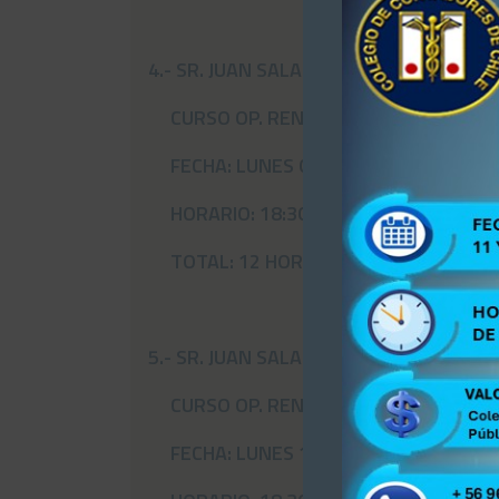
4.- SR. JUAN SALAZAR E.
CURSO OP. RENTA 2019
FECHA: LUNES 04 – MARTES 05 – MIÉR
HORARIO: 18:30 21:30 hrs.
TOTAL: 12 HORAS
5.- SR. JUAN SALAZAR E.
CURSO OP. RENTA 2019
FECHA: LUNES 11- MARTES 12- MIÉRCO