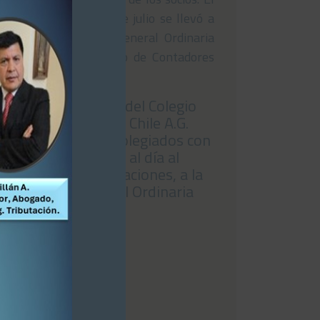
pasado viernes 24 de julio se llevó a
cabo la Asamblea General Ordinaria
de Socios del Colegio de Contadores
de Chile A.G., […]
Consejo Nacional del Colegio
de Contadores de Chile A.G.
cita a todos los colegiados con
Licencia vigente y al día al
pago de sus obligaciones, a la
Asamblea General Ordinaria
24/07/2026