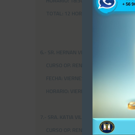
HORARIO: 18:30 21:30 hrs.
TOTAL: 12 HORAS
6.- SR. HERNAN VERDUGO SCARABELLO
CURSO OP. RENTA 2019
FECHA: VIERNES 15 Y SABADO 16 DE 
HORARIO: VIERNES 18:30 21:30 hrs. y
7.- SRA. KATIA VILLALOBOS V.
CURSO OP. RENTA 2019