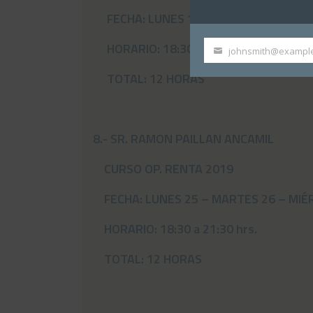
FECHA: LUNES 18 – MARTES 19 – MIÉR
HORARIO: 18:30 a 21:30 hrs.
johnsmith@exampl
Your
email
TOTAL: 12 HORAS
8.- SR. RAMON PAILLAN ANCAMIL
CURSO OP. RENTA 2019
FECHA: LUNES 25 – MARTES 26 – MIÉR
HORARIO: 18:30 a 21:30 hrs.
TOTAL: 12 HORAS