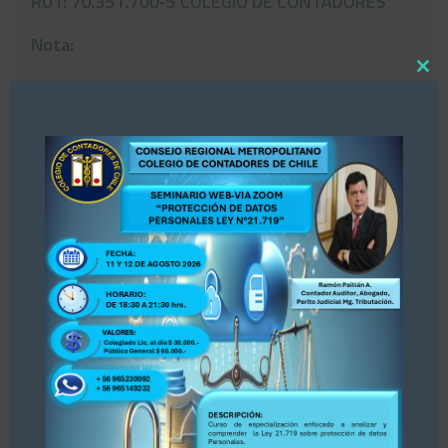
RUT: 70.351.700-5 COLEGIO DE CONTADORES
Nota:
Close
* Los contenidos y fechas de este curso
this
“Pueden” verse sujeto a cambios.
modul
*Se necesita un número mínimo de alumnos para
iniciar el curso (25 alumnos).
*El Consejo Regional Metropolitano del Colegio
de Contadores de Chile, se reserva el derecho
de hacer
modificaciones y cambio a los profesores
establecidos originalmente.
.- IMPORTANTE: No se aceptarán solicitud de
devoluciones de dinero por curso, talleres,
diplomados o charlas que se realicen, en este