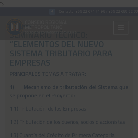
">
Contacto:
+56 22 671 71 96
/
+56 22 688 32 33
SEMINARIO TÉCNICO:
“ELEMENTOS DEL NUEVO
Colégiate
SISTEMA TRIBUTARIO PARA
EMPRESAS
Nosotros
Convenios
PRINCIPALES TEMAS A TRATAR:
Capacitaciones
1)
Mecanismo de tributación del Sistema que
se propone en el Proyecto:
Archivos Tributaria
1.1) Tributación de las Empresas
Archivos Previsión
Archivos Laboral
1.2) Tributación de los dueños, socios o accionistas
Archivos de otros temas
1.3) Cuantía del Crédito de Primera Categoría.