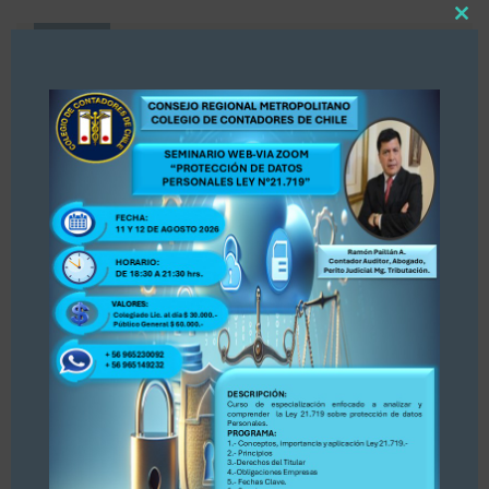
Close
Noticias Destacadas
this
modul
SII busca implementar un registro
para asesores tributarios y genera
inquietud entre los gremios de
abogados y contadores