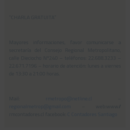
“CHARLA GRATUITA”
Mayores informaciones, favor comunicarse a
secretaría del Consejo Regional Metropolitano,
calle Dieciocho Nº240 – teléfonos: 22.688.3233 –
22.671.7196 – horario de atención: lunes a viernes
de 13:30 a 21:00 horas.
Mail:
rmetropo@netline.cl
–
regionalmetrop@gmail.com
– web:www//
rmcontadores.cl facebook:
C Contadores Santiago