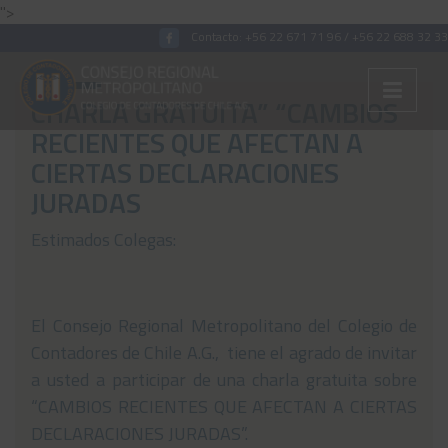
">
Contacto:
+56 22 671 71 96
/
+56 22 688 32 33
CHARLA GRATUITA” “CAMBIOS
RECIENTES QUE AFECTAN A
Colégiate
CIERTAS DECLARACIONES
JURADAS
Nosotros
Convenios
Estimados Colegas:
Capacitaciones
Archivos Tributaria
El Consejo Regional Metropolitano del Colegio de
Contadores de Chile A.G., tiene el agrado de invitar
Archivos Previsión
a usted a participar de una charla gratuita sobre
Archivos Laboral
“CAMBIOS RECIENTES QUE AFECTAN A CIERTAS
DECLARACIONES JURADAS”.
Archivos de otros temas