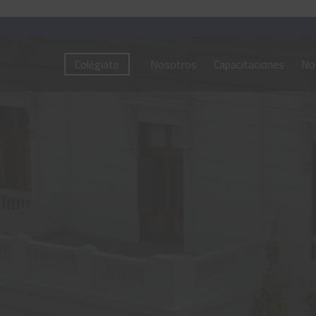
Colégiate
Nosotros
Capacitaciones
Not